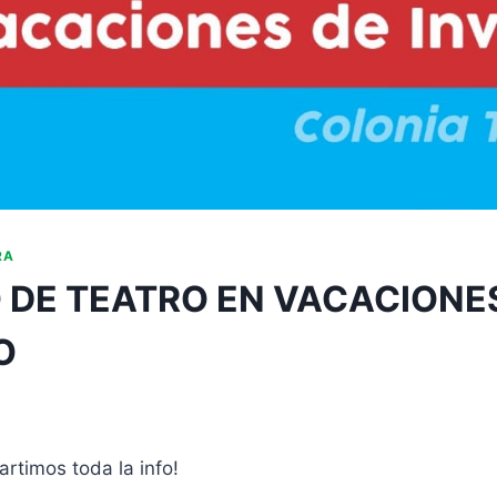
RA
O DE TEATRO EN VACACIONE
O
rtimos toda la info!