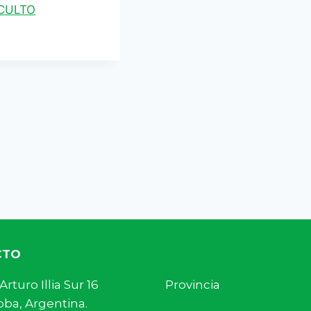
CULTO
CTO
s. Arturo Illia Sur 16 Provincia
ba, Argentina.