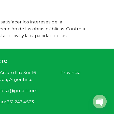
satisfacer los intereses de la
jecución de las obras públicas. Controla
tado civil y la capacidad de las
CTO
s. Arturo Illia Sur 16 Provincia
ba, Argentina.
olesa@gmail.com
pp:
351 247-4523
Open 