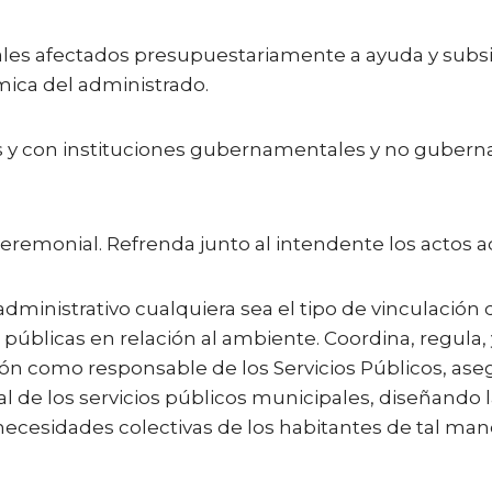
les afectados presupuestariamente a ayuda y subsid
mica del administrado.
es y con instituciones gubernamentales y no guberna
eremonial. Refrenda junto al intendente los actos a
l administrativo cualquiera sea el tipo de vinculación
s públicas en relación al ambiente. Coordina, regula, y
ión como responsable de los Servicios Públicos, ase
 de los servicios públicos municipales, diseñando l
 necesidades colectivas de los habitantes de tal mane