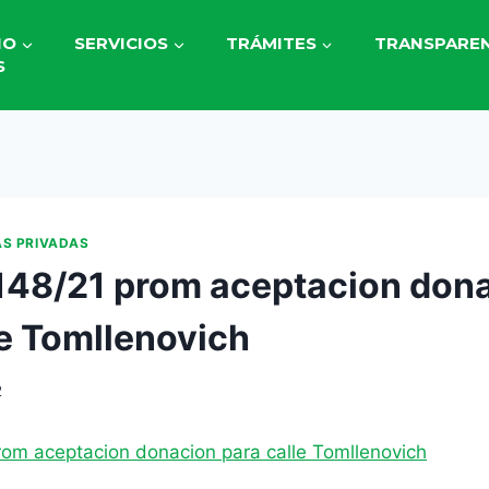
IO
SERVICIOS
TRÁMITES
TRANSPAREN
S
AS PRIVADAS
148/21 prom aceptacion don
le Tomllenovich
2
rom aceptacion donacion para calle Tomllenovich