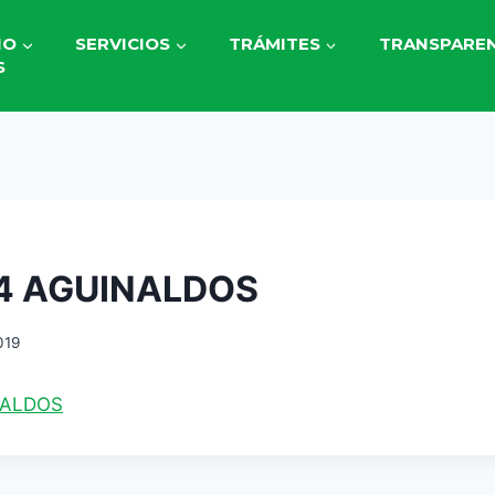
IO
SERVICIOS
TRÁMITES
TRANSPAREN
S
4 AGUINALDOS
019
NALDOS