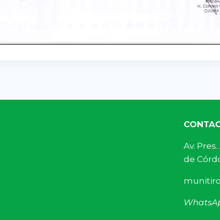
CONTA
Av. Pre
de Córdo
munitir
WhatsA