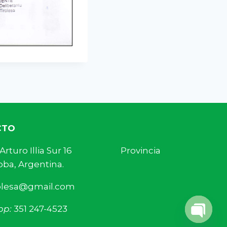
CTO
s. Arturo Illia Sur 16 Provincia
ba, Argentina.
olesa@gmail.com
pp:
351 247-4523
Open 